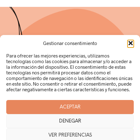
Gestionar consentimiento
Para ofrecer las mejores experiencias, utilizamos
tecnologías como las cookies para almacenar y/o acceder a
Ana Pamies Hernández
la información del dispositivo. El consentimiento de estas
49250269R
tecnologías nos permitirá procesar datos como el
c/Gabriel Miró, 9 local B (03181)
comportamiento de navegación o las identificaciones únicas
Torrevieja (Alicante)
en este sitio. No consentir o retirar el consentimiento, puede
info@puntocuchara.com
afectar negativamente a ciertas características y funciones.
ACEPTAR
Aviso Legal |
Cookies |
Política de datos
DENEGAR
|Política de entregas de mercancías
|Política de devoluciones
VER PREFERENCIAS