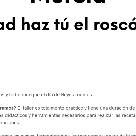
d haz tú el rosc
os y todo para que el día de Reyes triunfes.
remos?
El taller es totalmente práctico y tiene una duración de
es didácticos y herramientas necesarios para realizar las rec
oraciones.
emos las masas, fermentaremos, hornearemos y después lo mej