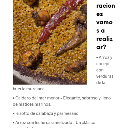
racion
es
vamo
s a
realiz
ar?
•
Arroz y
conejo
con
verduras
de la
huerta murciana
•
Caldero del mar menor
– Elegante, sabroso y lleno
de matices marinos.
• Risotto de calabaza y parmesano
•
Arroz con leche caramelizado
– Un clásico