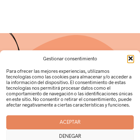
Gestionar consentimiento
Para ofrecer las mejores experiencias, utilizamos
tecnologías como las cookies para almacenar y/o acceder a
la información del dispositivo. El consentimiento de estas
tecnologías nos permitirá procesar datos como el
Ana Pamies Hernández
comportamiento de navegación o las identificaciones únicas
49250269R
en este sitio. No consentir o retirar el consentimiento, puede
c/Gabriel Miró, 9 local B (03181)
afectar negativamente a ciertas características y funciones.
Torrevieja (Alicante)
info@puntocuchara.com
ACEPTAR
DENEGAR