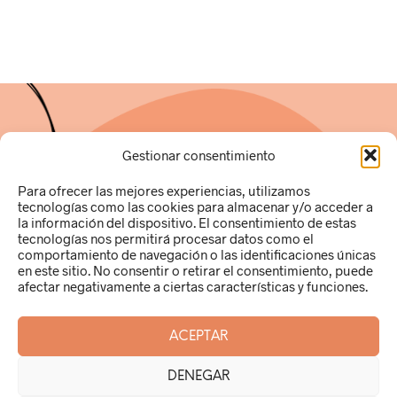
Gestionar consentimiento
Para ofrecer las mejores experiencias, utilizamos
tecnologías como las cookies para almacenar y/o acceder a
la información del dispositivo. El consentimiento de estas
tecnologías nos permitirá procesar datos como el
Ana Pamies Hernández
comportamiento de navegación o las identificaciones únicas
49250269R
en este sitio. No consentir o retirar el consentimiento, puede
c/Gabriel Miró, 9 local B (03181)
afectar negativamente a ciertas características y funciones.
Torrevieja (Alicante)
info@puntocuchara.com
ACEPTAR
DENEGAR
Aviso Legal |
Cookies |
Política de datos