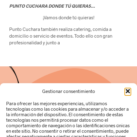
PUNTO CUCHARA DONDE TÚ QUIERAS…
¡Vamos donde tú quieras!
Punto Cuchara también realiza catering, comida a
domicilio o servicio de eventos. Todo ello con gran
profesionalidad y junto a
Gestionar consentimiento
Para ofrecer las mejores experiencias, utilizamos
tecnologías como las cookies para almacenar y/o acceder a
la información del dispositivo. El consentimiento de estas
tecnologías nos permitirá procesar datos como el
Ana Pamies Hernández
comportamiento de navegación o las identificaciones únicas
49250269R
en este sitio. No consentir o retirar el consentimiento, puede
c/Gabriel Miró, 9 local B (03181)
afectar negativamente a ciertas características y funciones.