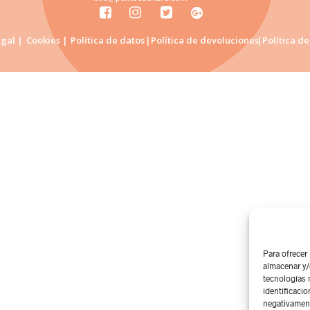
egal |
Cookies |
Política de datos
|Política de devoluciones
|Política d
Para ofrecer
almacenar y/
tecnologías 
identificacio
negativamente