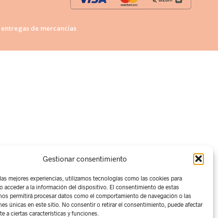
H
A
Y
e entregas de mercancías
P
R
O
D
U
C
T
O
S
E
N
E
L
C
Gestionar consentimiento
A
R
 las mejores experiencias, utilizamos tecnologías como las cookies para
R
o acceder a la información del dispositivo. El consentimiento de estas
I
nos permitirá procesar datos como el comportamiento de navegación o las
T
nes únicas en este sitio. No consentir o retirar el consentimiento, puede afectar
O
 a ciertas características y funciones.
.