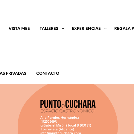
VISTA MES
TALLERES
EXPERIENCIAS
REGALA 
IAS PRIVADAS
CONTACTO
Ana Pamies Hernández
49250269R
c/Gabriel Miró, 9 local B (03181)
Torrevieja (Alicante)
info@puntocuchara.com